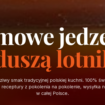
owe jedz
duszą lotn
iwy smak tradycyjnej polskiej kuchni. 100% ś
, receptury z pokolenia na pokolenie, wysyłka 
w całej Polsce.