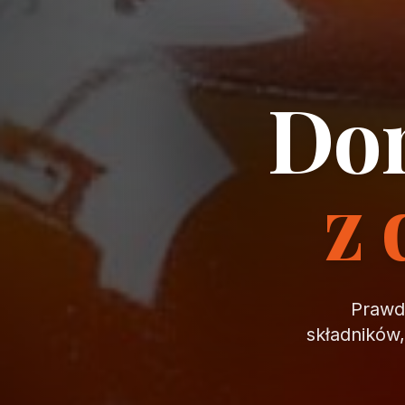
Dom
z 
Prawdz
składników