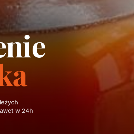
enie
ika
wieżych
nawet w 24h