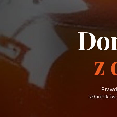
Dom
z 
Prawdz
składników