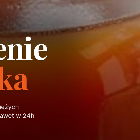
enie
ika
wieżych
nawet w 24h