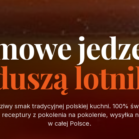
owe jedz
duszą lotn
iwy smak tradycyjnej polskiej kuchni. 100% ś
, receptury z pokolenia na pokolenie, wysyłka 
w całej Polsce.