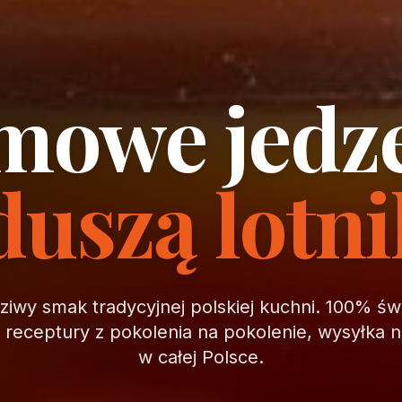
owe jedz
duszą lotn
iwy smak tradycyjnej polskiej kuchni. 100% ś
, receptury z pokolenia na pokolenie, wysyłka 
w całej Polsce.