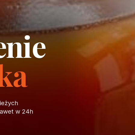
enie
ika
wieżych
nawet w 24h