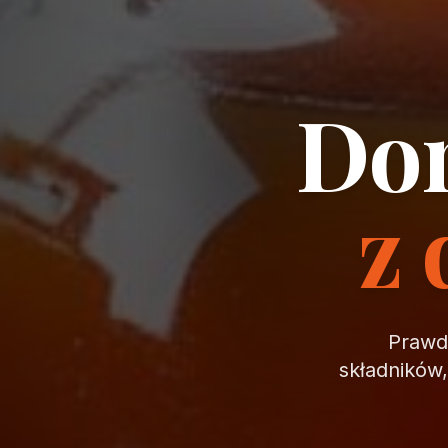
Dom
z 
Prawdz
składników