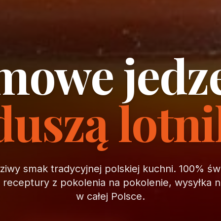
owe jedz
duszą lotn
iwy smak tradycyjnej polskiej kuchni. 100% ś
, receptury z pokolenia na pokolenie, wysyłka 
w całej Polsce.