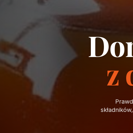
Dom
z 
Prawdz
składników