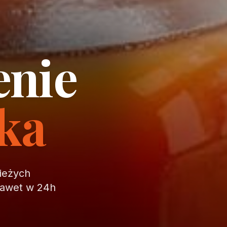
enie
ika
wieżych
nawet w 24h