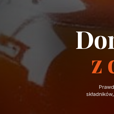
Dom
z 
Prawdz
składników