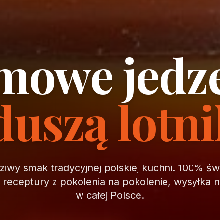
owe jedz
duszą lotn
iwy smak tradycyjnej polskiej kuchni. 100% ś
, receptury z pokolenia na pokolenie, wysyłka 
w całej Polsce.