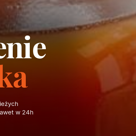
enie
ika
wieżych
nawet w 24h